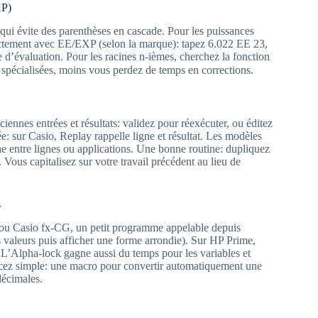
XP)
 qui évite des parenthèses en cascade. Pour les puissances
irectement avec EE/EXP (selon la marque): tapez 6.022 EE 23,
e d’évaluation. Pour les racines n-ièmes, cherchez la fonction
s spécialisées, moins vous perdez de temps en corrections.
nciennes entrées et résultats: validez pour réexécuter, ou éditez
ée: sur Casio, Replay rappelle ligne et résultat. Les modèles
e entre lignes ou applications. Une bonne routine: dupliquez
 Vous capitalisez sur votre travail précédent au lieu de
s
84 ou Casio fx-CG, un petit programme appelable depuis
 valeurs puis afficher une forme arrondie). Sur HP Prime,
 L’Alpha-lock gagne aussi du temps pour les variables et
cez simple: une macro pour convertir automatiquement une
décimales.