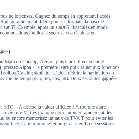
vous ne le pensez. Gagnez du temps en apprenant l’accès
adian rapidement. Idem pour les formats: la bascule
sur TI. Exemple: après un sin(π/6), basculez en mode
ecompositions inutiles et sécurise vos résultats en
gues)
u Math ou Catalog s’ouvre, puis tapez directement le
g: pressez Alpha + la première lettre pour sauter aux fonctions
Toolbox/Catalog similaire. L’idée: réduire la navigation en
sez tout le temps (nCr, nPr, abs, int). Deux secondes gagnées
per. STO→A affecte la valeur affichée à A (ou une autre
à la mémoire M, très pratique pour cumuler rapidement des
ut, ou encore mémorisez un taux de TVA T pour éviter les
 surface, G pour gravité) et purgez-les en fin de session si