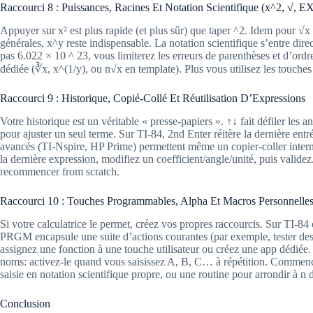
Raccourci 8 : Puissances, Racines Et Notation Scientifique (x^2, √, E
Appuyer sur x² est plus rapide (et plus sûr) que taper ^2. Idem pour √x
générales, x^y reste indispensable. La notation scientifique s’entre d
pas 6.022 × 10 ^ 23, vous limiterez les erreurs de parenthèses et d’ordr
dédiée (∛x, x^(1/y), ou n√x en template). Plus vous utilisez les touche
Raccourci 9 : Historique, Copié-Collé Et Réutilisation D’Expressions
Votre historique est un véritable « presse-papiers ». ↑↓ fait défiler les a
pour ajuster un seul terme. Sur TI-84, 2nd Enter réitère la dernière entr
avancés (TI-Nspire, HP Prime) permettent même un copier-coller intern
la dernière expression, modifiez un coefficient/angle/unité, puis validez.
recommencer from scratch.
Raccourci 10 : Touches Programmables, Alpha Et Macros Personnelle
Si votre calculatrice le permet, créez vos propres raccourcis. Sur TI-
PRGM encapsule une suite d’actions courantes (par exemple, tester des
assignez une fonction à une touche utilisateur ou créez une app dédiée.
noms: activez-le quand vous saisissez A, B, C… à répétition. Commen
saisie en notation scientifique propre, ou une routine pour arrondir à n 
Conclusion