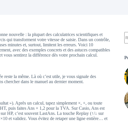
A
e nouvelle : la plupart des calculatrices scientifiques et
ré
is qui transforment votre vitesse de saisie. Dans un contrôle,
es minutes et, surtout, limitent les erreurs. Voici 10
plement, avec des exemples concrets et des astuces compatibles
t vous sentirez la différence dès votre prochain calcul.
P
 reste la même. Là où c’est utile, je vous signale des
ans chercher dans le manuel au dernier moment.
sultat »). Après un calcul, tapez simplement ×, +, ou toute
 HT, puis faites Ans × 1,2 pour la TVA. Sur Casio, Ans est
: sur HP, c’est souvent LastAns. La touche Replay (↑/↓ sur
 ×10 et validez. Vous évitez de retaper une ligne entière… et