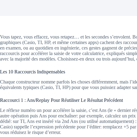
Vous tapez, vous effacez, vous retapez… et les secondes s’envolent. Bonn
graphiques (Casio, TI, HP, et même certaines apps) cachent des raccourc
en examen, ou au quotidien en ingénierie, ces gestes gagnent de précieus
raccourcis pour accélérer la saisie de votre calculatrice, expliqués sim
avec la majorité des modèles. Choisissez-en deux ou trois aujourd’hui, e
Les 10 Raccourcis Indispensables
Chaque constructeur nomme parfois les choses différemment, mais l’idée
équivalents typiques (Casio, TI, HP) pour que vous puissiez adapter s
Raccourci 1 : Ans/Replay Pour Réutiliser Le Résultat Précédent
Le réflexe numéro un pour accélérer la saisie, c’est Ans (le « dernier ré
autre opération puis Ans pour enchaîner: par exemple, calculez un prix
dédié: sur TI, Ans est inséré via 2nd Ans (ou utilisé automatiquement) 
Casio) rappelle l’expression précédente pour l’éditer: remplacez +5 par
vous réduisez le risque d’erreur.