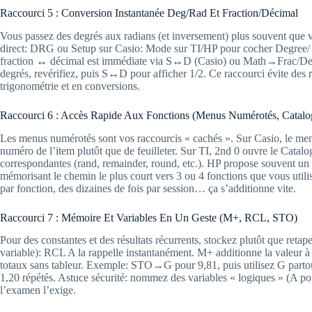
Raccourci 5 : Conversion Instantanée Deg/Rad Et Fraction/Décimal
Vous passez des degrés aux radians (et inversement) plus souvent que 
direct: DRG ou Setup sur Casio: Mode sur TI/HP pour cocher Degree/ R
fraction ↔ décimal est immédiate via S↔D (Casio) ou Math→Frac/Dec 
degrés, revérifiez, puis S↔D pour afficher 1/2. Ce raccourci évite des r
trigonométrie et en conversions.
Raccourci 6 : Accès Rapide Aux Fonctions (Menus Numérotés, Catalo
Les menus numérotés sont vos raccourcis « cachés ». Sur Casio, le men
numéro de l’item plutôt que de feuilleter. Sur TI, 2nd 0 ouvre le Catalo
correspondantes (rand, remainder, round, etc.). HP propose souvent un 
mémorisant le chemin le plus court vers 3 ou 4 fonctions que vous utili
par fonction, des dizaines de fois par session… ça s’additionne vite.
Raccourci 7 : Mémoire Et Variables En Un Geste (M+, RCL, STO)
Pour des constantes et des résultats récurrents, stockez plutôt que reta
variable): RCL A la rappelle instantanément. M+ additionne la valeur 
totaux sans tableur. Exemple: STO→G pour 9,81, puis utilisez G parto
1,20 répétés. Astuce sécurité: nommez des variables « logiques » (A pour
l’examen l’exige.