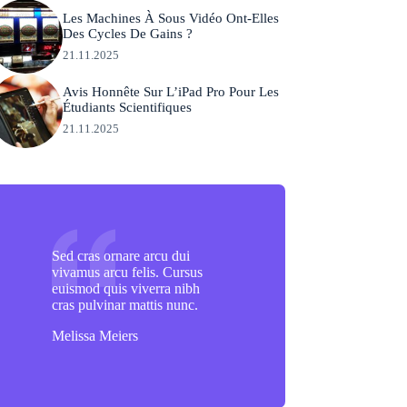
Les Machines À Sous Vidéo Ont-Elles
Des Cycles De Gains ?
21.11.2025
Avis Honnête Sur L’iPad Pro Pour Les
Étudiants Scientifiques
21.11.2025
Sed cras ornare arcu dui
vivamus arcu felis. Cursus
euismod quis viverra nibh
cras pulvinar mattis nunc.
Melissa Meiers