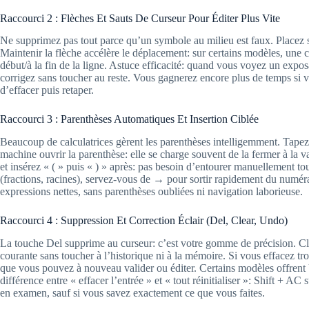
Raccourci 2 : Flèches Et Sauts De Curseur Pour Éditer Plus Vite
Ne supprimez pas tout parce qu’un symbole au milieu est faux. Placez
Maintenir la flèche accélère le déplacement: sur certains modèles, une
début/à la fin de la ligne. Astuce efficacité: quand vous voyez un expo
corrigez sans toucher au reste. Vous gagnerez encore plus de temps si v
d’effacer puis retaper.
Raccourci 3 : Parenthèses Automatiques Et Insertion Ciblée
Beaucoup de calculatrices gèrent les parenthèses intelligemment. Tapez si
machine ouvrir la parenthèse: elle se charge souvent de la fermer à la v
et insérez « ( » puis « ) » après: pas besoin d’entourer manuellement to
(fractions, racines), servez-vous de → pour sortir rapidement du numér
expressions nettes, sans parenthèses oubliées ni navigation laborieuse.
Raccourci 4 : Suppression Et Correction Éclair (Del, Clear, Undo)
La touche Del supprime au curseur: c’est votre gomme de précision. Cle
courante sans toucher à l’historique ni à la mémoire. Si vous effacez tr
que vous pouvez à nouveau valider ou éditer. Certains modèles offren
différence entre « effacer l’entrée » et « tout réinitialiser »: Shift + A
en examen, sauf si vous savez exactement ce que vous faites.