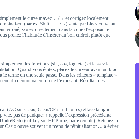
 simplement le curseur avec ←/→ et corrigez localement.
 combinaison (par ex. Shift + ←/→) saute par blocs ou va au
sant erroné, sautez directement dans la zone d’exposant et
ous prenez l’habitude d’insérer au bon endroit plutôt que
mplement les fonctions (sin, cos, log, etc.) et laissez la
alidation. Quand vous éditez, placez le curseur avant un bloc
ut le terme en une seule passe. Dans les éditeurs « template »
ateur, du dénominateur ou de l’exposant. Résultat: des
ar (AC sur Casio, Clear/CE sur d’autres) efface la ligne
op vite, pas de panique: ↑ rappelle l’expression précédente,
t Undo/Redo (softkey sur HP Prime, par exemple). Retenez la
C sur Casio ouvre souvent un menu de réinitialisation… à éviter